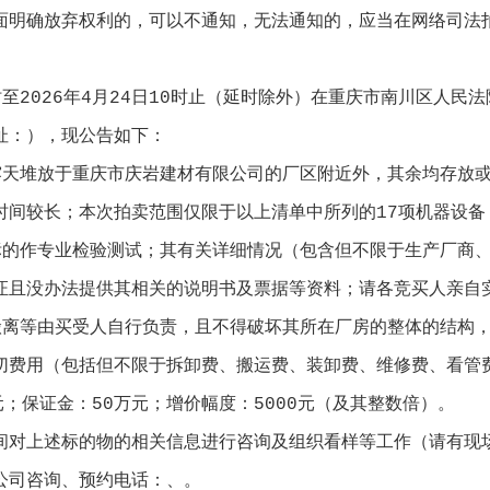
面明确放弃权利的，可以不通知，无法通知的，应当在网络司法
至2026年4月24日10时止（延时除外）在重庆市南川区人
址：），现公告如下：
天堆放于重庆市庆岩建材有限公司的厂区附近外，其余均存放或
时间较长；本次拍卖范围仅限于以上清单中所列的17项机器设备
的作专业检验测试；其有关详细情况（包含但不限于生产厂商、
证且没办法提供其相关的说明书及票据等资料；请各竞买人亲自
离等由买受人自行负责，且不得破坏其所在厂房的整体的结构，
切费用（包括但不限于拆卸费、搬运费、装卸费、维修费、看管
元；保证金：50万元；增价幅度：5000元（及其整数倍）。
对上述标的物的相关信息进行咨询及组织看样等工作（请有现场
公司咨询、预约电话：、。