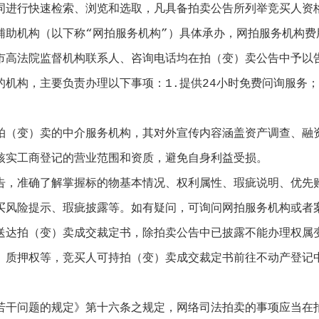
词进行快速检索、浏览和选取，凡具备拍卖公告所列举竞买人资
机构（以下称“网拍服务机构”）具体承办，网拍服务机构费
市高法院监督机构联系人、咨询电话均在拍（变）卖公告中予以
构，主要负责办理以下事项：1.提供24小时免费问询服务；
（变）卖的中介服务机构，其对外宣传内容涵盖资产调查、融资
核实工商登记的营业范围和资质，避免自身利益受损。
，准确了解掌握标的物基本情况、权利属性、瑕疵说明、优先购
买风险提示、瑕疵披露等。如有疑问，可询问网拍服务机构或者
达拍（变）卖成交裁定书，除拍卖公告中已披露不能办理权属变
、质押权等，竞买人可持拍（变）卖成交裁定书前往不动产登记
干问题的规定》第十六条之规定，网络司法拍卖的事项应当在拍