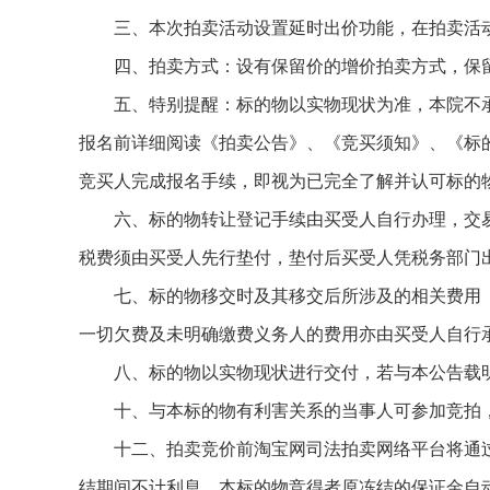
三、本次拍卖活动设置延时出价功能，在拍卖活动
四、拍卖方式：设有保留价的增价拍卖方式，保留
五、特别提醒：标的物以实物现状为准，本院不承
报名前详细阅读《拍卖公告》、《竞买须知》、《标
竞买人完成报名手续，即视为已完全了解并认可标的
六、标的物转让登记手续由买受人自行办理，交易
税费须由买受人先行垫付，垫付后买受人凭税务部门
七、标的物移交时及其移交后所涉及的相关费用（
一切欠费及未明确缴费义务人的费用亦由买受人自行
八、标的物以实物现状进行交付，若与本公告载明
十、与本标的物有利害关系的当事人可参加竞拍，
十二、拍卖竞价前淘宝网司法拍卖网络平台将通过
结期间不计利息。本标的物竞得者原冻结的保证金自