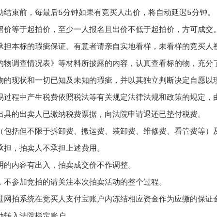
结束前，每最后5分钟如果有竞买人出价，将自动延迟5分钟。
价等于起拍价，至少一人报名且出价不低于起拍价，方可成交
担本标的瑕疵保证。有意者请亲自实地看样，未看样的竞买人视
的物调查情况表》等材料所披露的内容，认真查看标的物，充分
物的现状和一切已知及未知的瑕疵，并以其独立判断决定自愿以
过程中产生税费依照税法等有关规定法律法规和政策的规定，由
出具的出卖人已缴纳税费票据，向法院申请退还已垫付税费。
包括但不限于拆卸费、搬运费、装卸费、维修费、看管费等）及
承担，拍卖人不承担上述费用。
的内容有出入，拍卖成交价不作调整。
不参加竞拍的请关注本次拍卖活动的整个过程。
网拍系统在竞买人支付宝账户内冻结相应资金作为应缴的保证金
动转入法院指定账户。