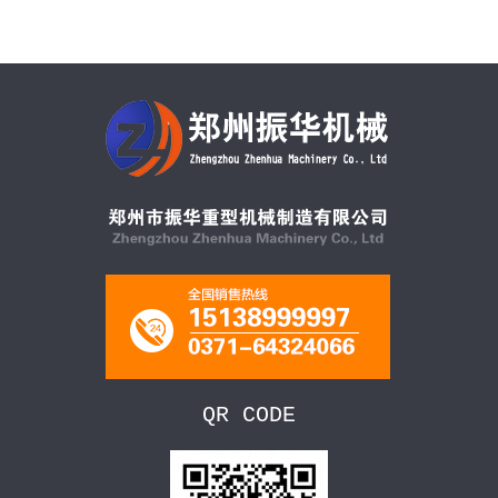
QR CODE