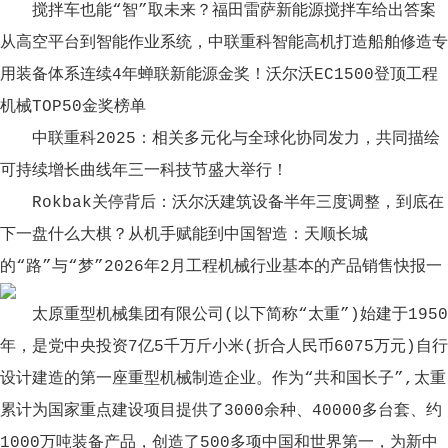
搅拌车也能“智”取未来？福田雷萨新能源搅拌车给出答案
从高空平台到智能作业系统，中联重科智能高机打造船舶修造专
用装备体系连续4年蝉联新能源金奖！沃尔沃EC1500登顶工程
机械TOP50金奖榜单
中联重科2025：相关多元化与全球化协同发力，共同描绘
可持续增长曲线年三一科技节盛大举行！
Rokbak关停背后：沃尔沃建筑设备半年三度调整，到底在
下一盘什么大棋？从机手赋能到中国智造：天顺长城
的“路”与“梦”2026年2月工程机械行业基本的产品销售快报一
太原重型机械集团有限公司(以下简称“太重”)始建于1950
年，是党中央投资7亿5千万斤小米(折合人民币6075万元)自行
设计建造的第一座重型机械制造企业。作为“共和国长子”,太重
累计为国家重点建设项目提供了3000余种、40000多台套、约
1000万吨装备产品，创造了500多项中国和世界第一，为新中